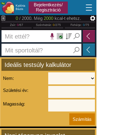
2026.08.07
Bejelentkezés/
Kalória
Bázis
Regisztráció
0
/ 2000. Még
2000
kcal-t ehetsz.
Zsír:
0
/67
Szénhidrát:
0
/275
Fehérje:
0
/75
Ideális testsúly kalkulátor
Nem:
Születési év:
Magasság: