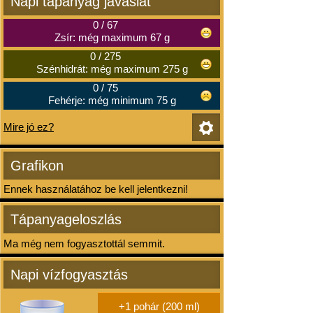
Napi tápanyag javaslat
0
/
67
Zsír: még maximum 67 g
0
/
275
Szénhidrát: még maximum 275 g
0
/
75
Fehérje: még minimum 75 g
Mire jó ez?
Grafikon
Ennek használatához be kell jelentkezni!
Tápanyageloszlás
Ma még nem fogyasztottál semmit.
Napi vízfogyasztás