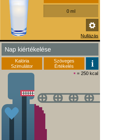
Nap kiértékelése
Kalória
Szöveges
Szimulátor
Értékelés