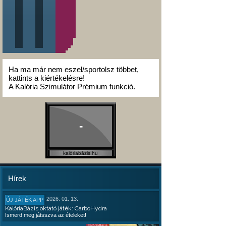
Ha ma már nem eszel/sportolsz többet,
kattints a kiértékelésre!
A Kalória Szimulátor Prémium funkció.
-
kalóriabázis.hu
Hírek
2026. 01. 13.
ÚJ JÁTÉK APP
KalóriaBázis oktató játék: CarboHydra
Ismerd meg játsszva az ételeket!