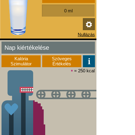
Nap kiértékelése
Kalória
Szöveges
Szimulátor
Értékelés