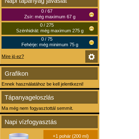
Napi tápanyag javaslat
0
/
67
Zsír: még maximum 67 g
0
/
275
Szénhidrát: még maximum 275 g
0
/
75
Fehérje: még minimum 75 g
Mire jó ez?
Grafikon
Ennek használatához be kell jelentkezni!
Tápanyageloszlás
Ma még nem fogyasztottál semmit.
Napi vízfogyasztás