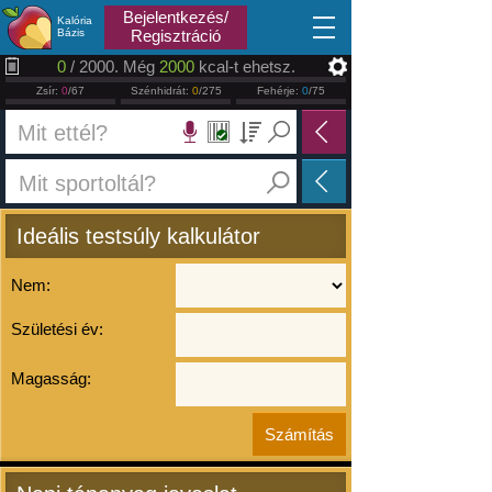
2026.08.06
Bejelentkezés/
Kalória
Bázis
Regisztráció
0
/ 2000. Még
2000
kcal-t ehetsz.
Zsír:
0
/67
Szénhidrát:
0
/275
Fehérje:
0
/75
Ideális testsúly kalkulátor
Nem:
Születési év:
Magasság: