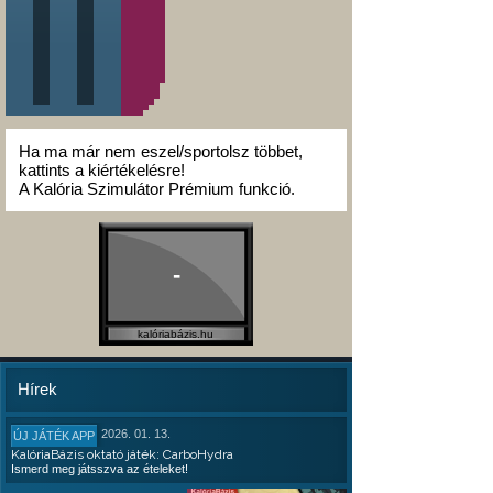
Ha ma már nem eszel/sportolsz többet,
kattints a kiértékelésre!
A Kalória Szimulátor Prémium funkció.
-
kalóriabázis.hu
Hírek
2026. 01. 13.
ÚJ JÁTÉK APP
KalóriaBázis oktató játék: CarboHydra
Ismerd meg játsszva az ételeket!