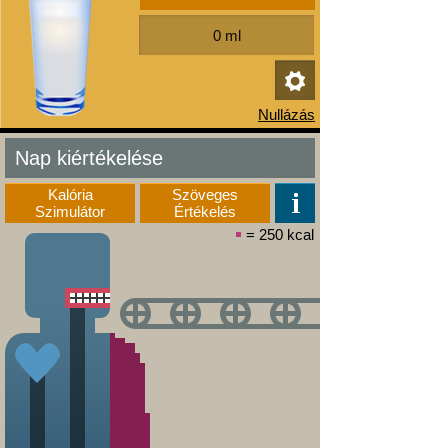
Nap kiértékelése
Kalória
Szöveges
Szimulátor
Értékelés