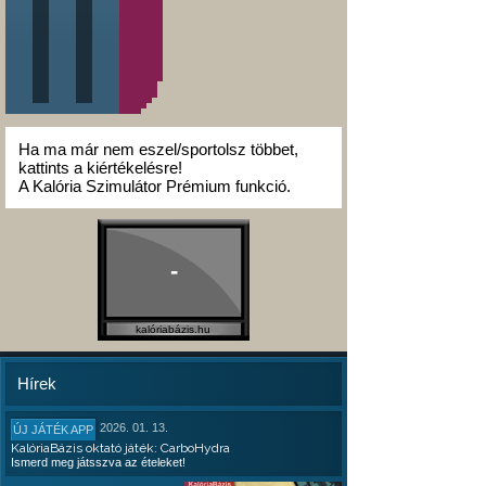
Ha ma már nem eszel/sportolsz többet,
kattints a kiértékelésre!
A Kalória Szimulátor Prémium funkció.
-
kalóriabázis.hu
Hírek
2026. 01. 13.
ÚJ JÁTÉK APP
KalóriaBázis oktató játék: CarboHydra
Ismerd meg játsszva az ételeket!