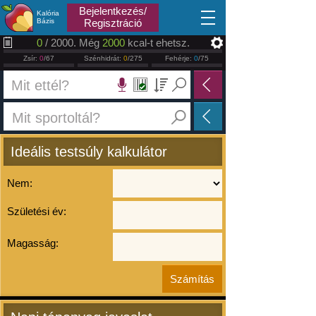
2026.08.07
Bejelentkezés/
Kalória
Bázis
Regisztráció
0
/ 2000. Még
2000
kcal-t ehetsz.
Zsír:
0
/67
Szénhidrát:
0
/275
Fehérje:
0
/75
Ideális testsúly kalkulátor
Nem:
Születési év:
Magasság: