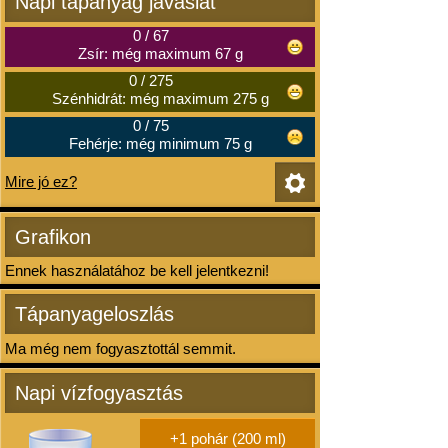
Napi tápanyag javaslat
0
/
67
Zsír: még maximum 67 g
0
/
275
Szénhidrát: még maximum 275 g
0
/
75
Fehérje: még minimum 75 g
Mire jó ez?
Grafikon
Ennek használatához be kell jelentkezni!
Tápanyageloszlás
Ma még nem fogyasztottál semmit.
Napi vízfogyasztás