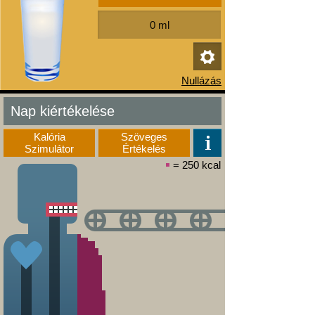
Nap kiértékelése
Kalória
Szöveges
Szimulátor
Értékelés