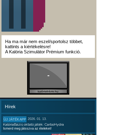
Ha ma már nem eszel/sportolsz többet,
kattints a kiértékelésre!
A Kalória Szimulátor Prémium funkció.
-
kalóriabázis.hu
Hírek
2026. 01. 13.
ÚJ JÁTÉK APP
KalóriaBázis oktató játék: CarboHydra
Ismerd meg játsszva az ételeket!