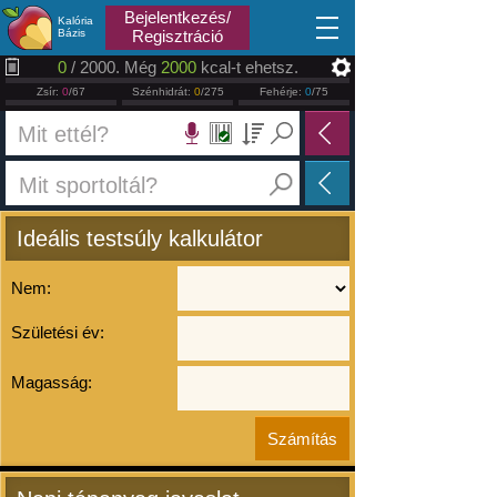
2026.08.08
Bejelentkezés/
Kalória
Bázis
Regisztráció
0
/ 2000. Még
2000
kcal-t ehetsz.
Zsír:
0
/67
Szénhidrát:
0
/275
Fehérje:
0
/75
Ideális testsúly kalkulátor
Nem:
Születési év:
Magasság: