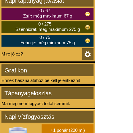
Napi tápanyag javaslat
0
/
67
Zsír: még maximum 67 g
0
/
275
Szénhidrát: még maximum 275 g
0
/
75
Fehérje: még minimum 75 g
Mire jó ez?
Grafikon
Ennek használatához be kell jelentkezni!
Tápanyageloszlás
Ma még nem fogyasztottál semmit.
Napi vízfogyasztás