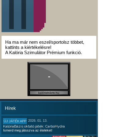
Ha ma már nem eszel/sportolsz többet,
kattints a kiértékelésre!
A Kalória Szimulátor Prémium funkció.
-
kalóriabázis.hu
Hírek
2026. 01. 13.
ÚJ JÁTÉK APP
KalóriaBázis oktató játék: CarboHydra
Ismerd meg játsszva az ételeket!