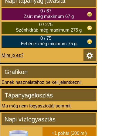
Napi tápanyag javaslat
0
/
67
Zsír: még maximum 67 g
0
/
275
Szénhidrát: még maximum 275 g
0
/
75
Fehérje: még minimum 75 g
Mire jó ez?
Grafikon
Ennek használatához be kell jelentkezni!
Tápanyageloszlás
Ma még nem fogyasztottál semmit.
Napi vízfogyasztás