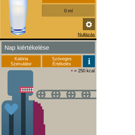
Nap kiértékelése
Kalória
Szöveges
Szimulátor
Értékelés