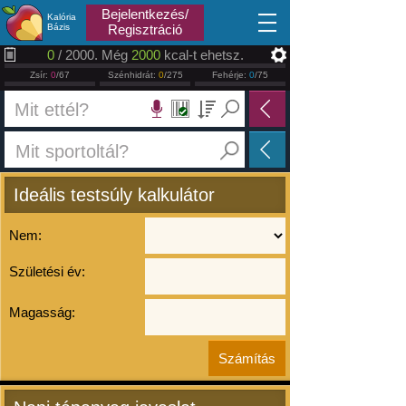
2026.08.09
Bejelentkezés/
Kalória
Bázis
Regisztráció
0
/ 2000. Még
2000
kcal-t ehetsz.
Zsír:
0
/67
Szénhidrát:
0
/275
Fehérje:
0
/75
Ideális testsúly kalkulátor
Nem:
Születési év:
Magasság: