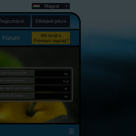
Magyar
Regisztráció
Elfelejtett jelszó
Mit nyújt a
Fórum
Prémium tagság?
Tagok összfogyása:
kg
Ma bevitt összkcal:
kcal
Mai napon aktív tagok:
fő
Kereshető ételek:
db