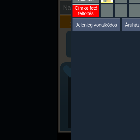
Nap kiértékelése
Címke fotó
feltöltés
Kalória
Szöveges
Szimulátor
Értékelés
Jelenleg vonalkódos
Áruház