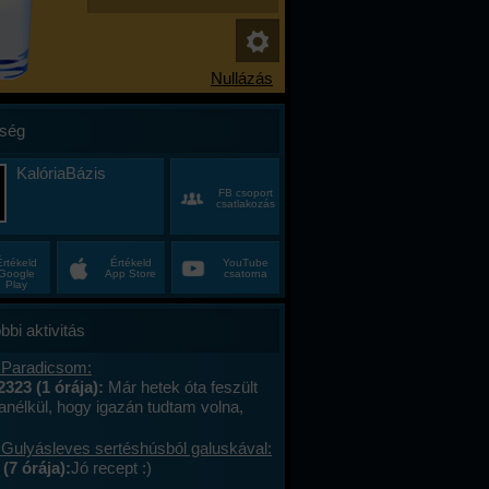
ség
KalóriaBázis
FB csoport
csatlakozás
Értékeld
Értékeld
YouTube
Google
App Store
csatorna
Play
bbi aktivitás
 Paradicsom:
2323 (1 órája):
Már hetek óta feszült
anélkül, hogy igazán tudtam volna,
alán a munkahelyi hajtás, talán az, hogy
ncas éveim közepén egyszer csak
 Gulyásleves sertéshúsból galuskával:
 körülöttem minden, ami régen izgalmas
(7 órája):
Jó recept :)
hétvégék már nem jelentettek semmit, a