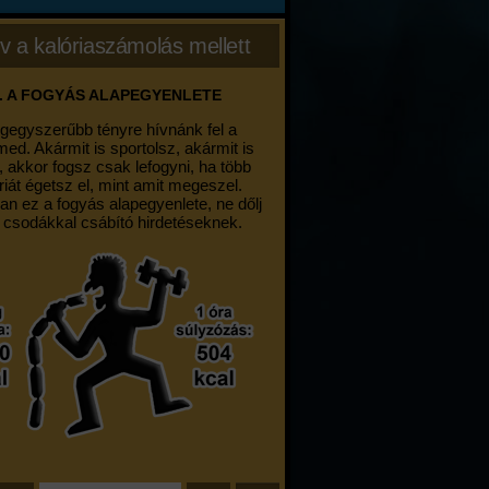
v a kalóriaszámolás mellett
. A FOGYÁS ALAPEGYENLETE
egegyszerűbb tényre hívnánk fel a
med. Akármit is sportolsz, akármit is
, akkor fogsz csak lefogyni, ha több
riát égetsz el, mint amit megeszel.
an ez a fogyás alapegyenlete, ne dőlj
 csodákkal csábító hirdetéseknek.