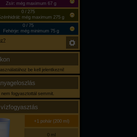
Zsír: még maximum 67 g
0
/
275
zénhidrát: még maximum 275 g
0
/
75
Fehérje: még minimum 75 g
ez?
ikon
sználatához be kell jelentkezni!
nyageloszlás
nem fogyasztottál semmit.
 vízfogyasztás