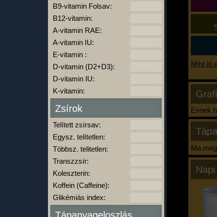
B9-vitamin Folsav:
B12-vitamin:
S
A-vitamin RAE:
A-vitamin IU:
E-vitamin :
Mire jó 
D-vitamin (D2+D3):
D-vitamin IU:
K-vitamin:
Graf
Zsírok
Ennek ha
Telített zsírsav:
Tápa
Egysz. telítetlen:
Ma még 
Többsz. telitetlen:
Transzzsír:
Napi
Koleszterin:
Koffein (Caffeine):
Glikémiás index:
Tápanyageloszlás