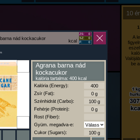
10 ér
1
ZS:
0
A l
 barna nád kockacukor
SZ:
0
kcal
figyel
F:
0
eszel
kaló
um
Valójáb
be a
Agrana barna nád
kockacukor
kalória tartalma: 400 kcal
Kalória (Energy):
Zsír (Fat):
Szénhidrát (Carbo):
Fehérje (Protein):
Rost (Fiber):
Gyüm. megadva-e:
Cukor (Sugars):