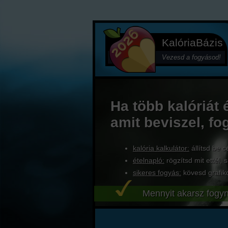
KalóriaBázis
Vezesd a fogyásod!
Ha több kalóriát 
amit beviszel, fo
kalória kalkulátor:
állítsd be c
ételnapló:
rögzítsd mit ettél, s
sikeres fogyás:
kövesd grafik
Mennyit akarsz fogyn