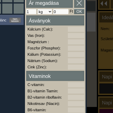
Ár megadása
Ft
OK
Ideál
Ha ma már nem eszel/sportolsz többet,
lánc
Ásványok
kattints a kiértékelésre!
A Kalória Szimulátor Prémium funkció.
Nem:
Kálcium (Calc):
Vas (Iron):
Születé
Magnézium :
-
Foszfor (Phosphor):
Magass
Kálium (Potassium):
Nátrium (Sodium):
kalóriabázis.hu
Cink (Zinc):
Vitaminok
Napi
C-vitamin:
B1-vitamin Tiamin:
B2-vitamin riboflavin:
Napi
Nikotinsav (Niacin):
B6-vitamin: