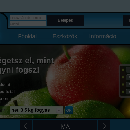
Belépés
Főoldal
Eszközök
Információ
égetsz el, mint
gyni fogsz!
élodat
portoltál
onon
i?
heti 0.5 kg fogyás
MA