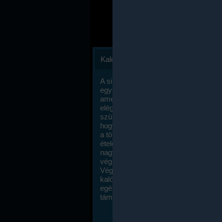
Kalóriaszámlálás
A sikeres fogyás titka valójában igen
egyszerű: égess több energiát, mint
amennyit beviszel. Természetesen e
elég nagy fegyelemre és akaraterőre
szükség, de meglepődve fogod tapasz
hogy a kalóriaszámolás mennyire ru
a többi diétához képest. Itt nincsenek ti
ételek és a megengedett kalóriabevite
nagymértékben növelheted ha testmo
végzel.
Végül, de nem utolsó sorban, a
kalóriaszámolás módszerét a legtöbb
egészségügyi szakorvos ajánlja és
támogatja.
To