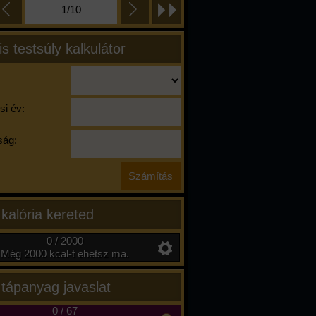
1/10
is testsúly kalkulátor
si év:
ág:
 kalória kereted
0 / 2000
Még 2000 kcal-t ehetsz ma.
 tápanyag javaslat
0
/
67