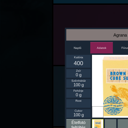
Agrana
Napló
Fór
Adatok
Kalória
400
Zsír
0 g
Szénhidrát
100 g
Fehérje
0 g
Rost
Ikonnak
Cukor
beállít
100 g
Ételfotó
feltöltés