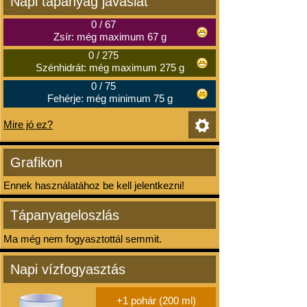
Napi tápanyag javaslat
0
/
67
Zsír: még maximum 67 g
0
/
275
Szénhidrát: még maximum 275 g
0
/
75
Fehérje: még minimum 75 g
Mire jó ez?
Grafikon
Ennek használatához be kell jelentkezni!
Tápanyageloszlás
Ma még nem fogyasztottál semmit.
Napi vízfogyasztás