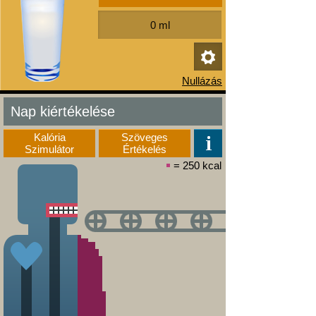
Nap kiértékelése
Kalória
Szöveges
Szimulátor
Értékelés