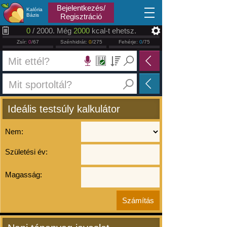
2026.08.07
Bejelentkezés/
Kalória
Bázis
Regisztráció
0
/ 2000. Még
2000
kcal-t ehetsz.
Zsír:
0
/67
Szénhidrát:
0
/275
Fehérje:
0
/75
Ideális testsúly kalkulátor
Nem:
Születési év:
Magasság: