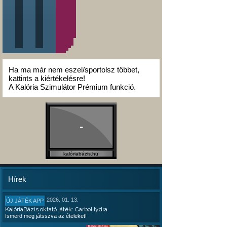
Ha ma már nem eszel/sportolsz többet,
kattints a kiértékelésre!
A Kalória Szimulátor Prémium funkció.
-
kalóriabázis.hu
Hírek
2026. 01. 13.
ÚJ JÁTÉK APP
KalóriaBázis oktató játék: CarboHydra
Ismerd meg játsszva az ételeket!