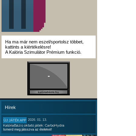
Ha ma már nem eszel/sportolsz többet,
kattints a kiértékelésre!
A Kalória Szimulátor Prémium funkció.
-
kalóriabázis.hu
Hírek
2026. 01. 13.
ÚJ JÁTÉK APP
KalóriaBázis oktató játék: CarboHydra
Ismerd meg játsszva az ételeket!