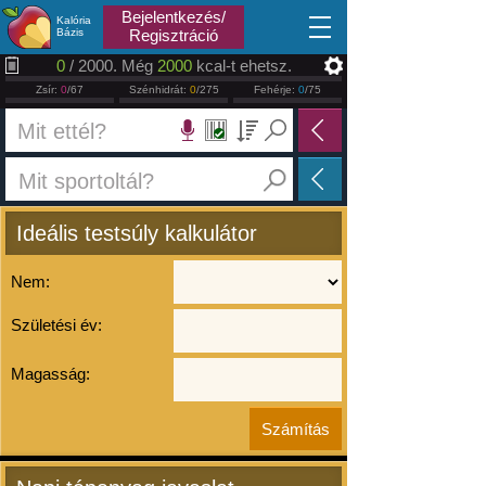
2026.08.08
Bejelentkezés/
Kalória
Bázis
Regisztráció
0
/ 2000. Még
2000
kcal-t ehetsz.
Zsír:
0
/67
Szénhidrát:
0
/275
Fehérje:
0
/75
Ideális testsúly kalkulátor
Nem:
Születési év:
Magasság: