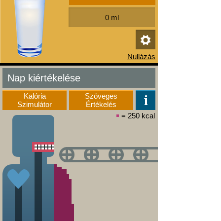
Nap kiértékelése
Kalória
Szöveges
Szimulátor
Értékelés