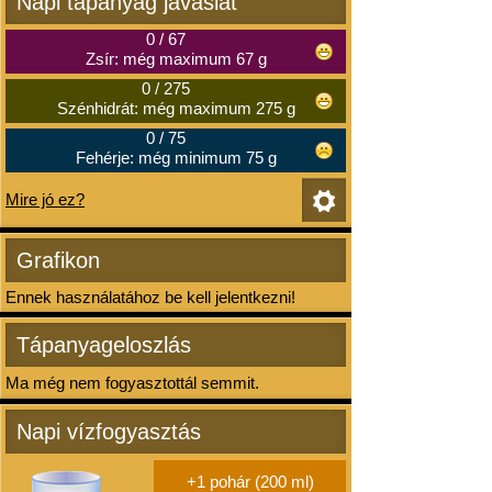
Napi tápanyag javaslat
0
/
67
Zsír: még maximum 67 g
0
/
275
Szénhidrát: még maximum 275 g
0
/
75
Fehérje: még minimum 75 g
Mire jó ez?
Grafikon
Ennek használatához be kell jelentkezni!
Tápanyageloszlás
Ma még nem fogyasztottál semmit.
Napi vízfogyasztás