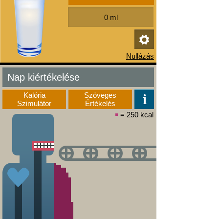
Nap kiértékelése
Kalória
Szöveges
Szimulátor
Értékelés