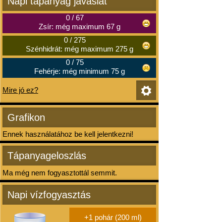
Napi tápanyag javaslat
0
/
67
Zsír: még maximum 67 g
0
/
275
Szénhidrát: még maximum 275 g
0
/
75
Fehérje: még minimum 75 g
Mire jó ez?
Grafikon
Ennek használatához be kell jelentkezni!
Tápanyageloszlás
Ma még nem fogyasztottál semmit.
Napi vízfogyasztás