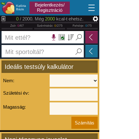
2026.08.10
Bejelentkezés/
Kalória
Bázis
Regisztráció
0
/ 2000. Még
2000
kcal-t ehetsz.
Zsír:
0
/67
Szénhidrát:
0
/275
Fehérje:
0
/75
Ideális testsúly kalkulátor
Nem:
Születési év:
Magasság: