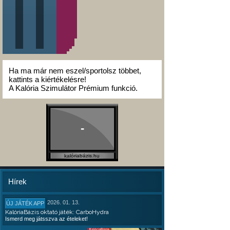
Ha ma már nem eszel/sportolsz többet,
kattints a kiértékelésre!
A Kalória Szimulátor Prémium funkció.
-
kalóriabázis.hu
Hírek
2026. 01. 13.
ÚJ JÁTÉK APP
KalóriaBázis oktató játék: CarboHydra
Ismerd meg játsszva az ételeket!