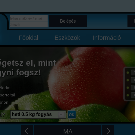
Belépés
Főoldal
Eszközök
Információ
égetsz el, mint
gyni fogsz!
élodat
portoltál
onon
i?
heti 0.5 kg fogyás
MA