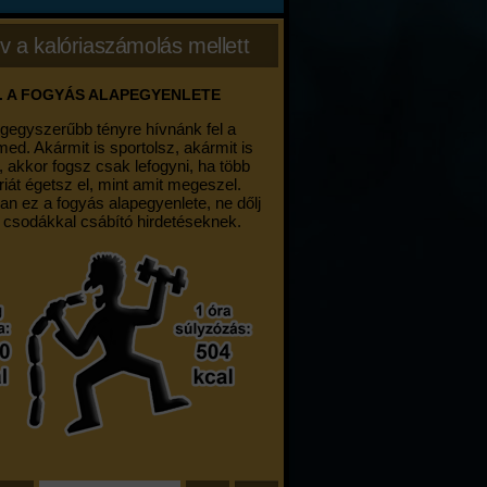
v a kalóriaszámolás mellett
. A FOGYÁS ALAPEGYENLETE
egegyszerűbb tényre hívnánk fel a
med. Akármit is sportolsz, akármit is
, akkor fogsz csak lefogyni, ha több
riát égetsz el, mint amit megeszel.
an ez a fogyás alapegyenlete, ne dőlj
 csodákkal csábító hirdetéseknek.