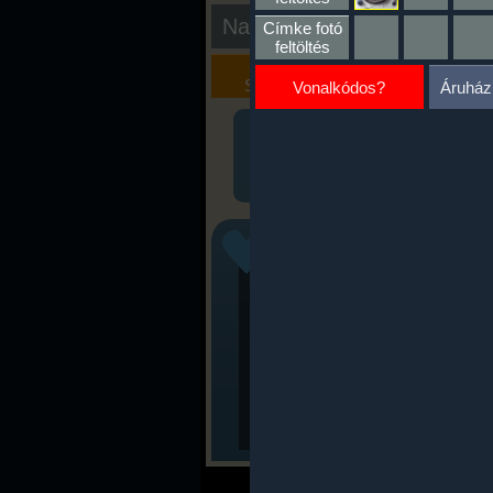
Nap kiértékelése
Címke fotó
feltöltés
Kalória
Szöveges
Szimulátor
Értékelés
Vonalkódos?
Áruház