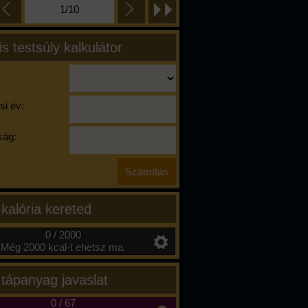
1/10
is testsúly kalkulátor
si év:
ág:
 kalória kereted
0 / 2000
Még 2000 kcal-t ehetsz ma.
 tápanyag javaslat
0
/
67