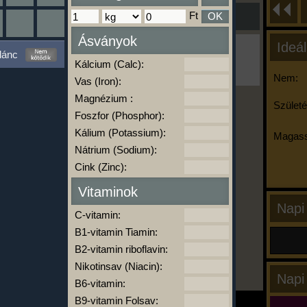
Ft
OK
Ásványok
Ideál
Ha ma már nem eszel/sportolsz többet,
lánc
kattints a kiértékelésre!
Kálcium (Calc):
A Kalória Szimulátor Prémium funkció.
Nem:
Vas (Iron):
Magnézium :
Születé
Foszfor (Phosphor):
-
Kálium (Potassium):
Magass
Nátrium (Sodium):
Cink (Zinc):
kalóriabázis.hu
Vitaminok
Napi
C-vitamin:
B1-vitamin Tiamin:
B2-vitamin riboflavin:
Nikotinsav (Niacin):
Napi
B6-vitamin:
B9-vitamin Folsav: