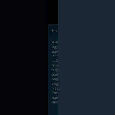
Kalóriaszámlálás
A sikeres fogyás titka valójában igen
egyszerű: égess több energiát, mint
amennyit beviszel. Természetesen e
elég nagy fegyelemre és akaraterőre
szükség, de meglepődve fogod tapasz
hogy a kalóriaszámolás mennyire ru
a többi diétához képest. Itt nincsenek ti
ételek és a megengedett kalóriabevite
nagymértékben növelheted ha testmo
végzel.
Végül, de nem utolsó sorban, a
kalóriaszámolás módszerét a legtöbb
egészségügyi szakorvos ajánlja és
támogatja.
To