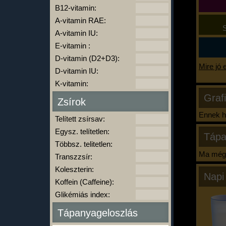
B12-vitamin:
A-vitamin RAE:
S
A-vitamin IU:
E-vitamin :
D-vitamin (D2+D3):
Mire jó 
D-vitamin IU:
K-vitamin:
Graf
Zsírok
Ennek ha
Telített zsírsav:
Egysz. telítetlen:
Tápa
Többsz. telitetlen:
Ma még 
Transzzsír:
Koleszterin:
Napi
Koffein (Caffeine):
Glikémiás index:
Tápanyageloszlás