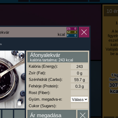
10 ér
1
ZS:
0
A l
ekvár
SZ:
0
kcal
figyel
F:
0
eszel
kaló
um
Valójáb
be a
Áfonyalekvár
kalória tartalma: 243 kcal
Kalória (Energy):
Zsír (Fat):
Szénhidrát (Carbo):
Fehérje (Protein):
Rost (Fiber):
Gyüm. megadva-e:
Cukor (Sugars):
Ár megadása