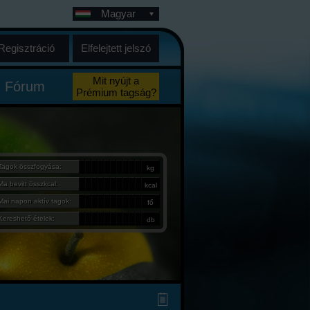
Magyar
Regisztráció
Elfelejtett jelszó
Mit nyújt a
Fórum
Prémium tagság?
Tagok összfogyása:
kg
Ma bevitt összkcal:
kcal
Mai napon aktív tagok:
fő
Kereshető ételek:
db