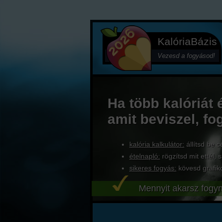
KalóriaBázis
Vezesd a fogyásod!
Ha több kalóriát 
amit beviszel, fo
kalória kalkulátor:
állítsd be c
ételnapló:
rögzítsd mit ettél, s
sikeres fogyás:
kövesd grafik
Mennyit akarsz fogyn