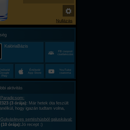
ség
KalóriaBázis
FB csoport
csatlakozás
Értékeld
Értékeld
YouTube
Google
App Store
csatorna
Play
bbi aktivitás
 Paradicsom:
2323 (3 órája):
Már hetek óta feszült
anélkül, hogy igazán tudtam volna,
alán a munkahelyi hajtás, talán az, hogy
ncas éveim közepén egyszer csak
 Gulyásleves sertéshúsból galuskával:
 körülöttem minden, ami régen izgalmas
(10 órája):
Jó recept :)
hétvégék már nem jelentettek semmit, a