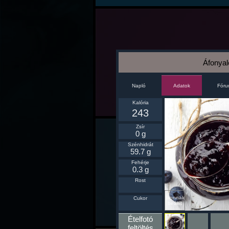
Áfonyal
Napló
Fór
Adatok
Kalória
243
Zsír
0 g
Szénhidrát
59.7 g
Fehérje
0.3 g
Rost
Ikonnak
Cukor
beállít
Ételfotó
feltöltés