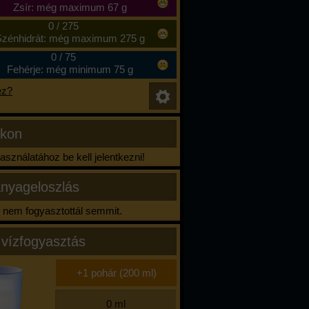
Zsír: még maximum 67 g
0
/
275
zénhidrát: még maximum 275 g
0
/
75
Fehérje: még minimum 75 g
ez?
ikon
sználatához be kell jelentkezni!
nyageloszlás
nem fogyasztottál semmit.
 vízfogyasztás