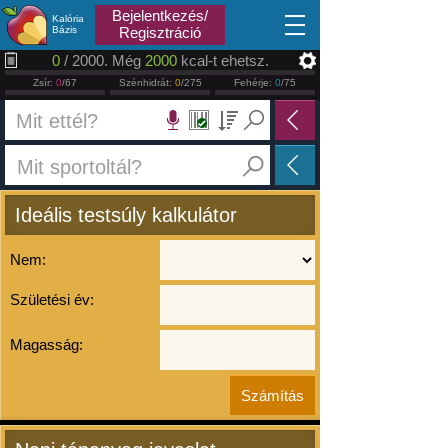
2026.08.07
Bejelentkezés/
Kalória
Bázis
Regisztráció
0
/ 2000. Még
2000
kcal-t ehetsz.
Zsír:
0
/67
Szénhidrát:
0
/275
Fehérje:
0
/75
Ideális testsúly kalkulátor
Nem:
Születési év:
Magasság: