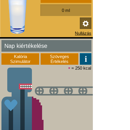
Nap kiértékelése
Kalória
Szöveges
Szimulátor
Értékelés