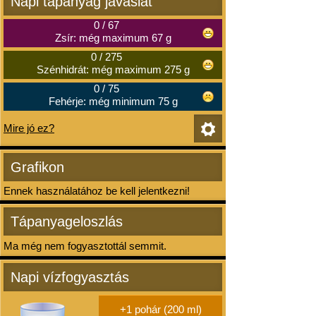
Napi tápanyag javaslat
0
/
67
Zsír: még maximum 67 g
0
/
275
Szénhidrát: még maximum 275 g
0
/
75
Fehérje: még minimum 75 g
Mire jó ez?
Grafikon
Ennek használatához be kell jelentkezni!
Tápanyageloszlás
Ma még nem fogyasztottál semmit.
Napi vízfogyasztás