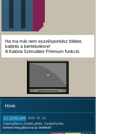
Ha ma már nem eszel/sportolsz többet,
kattints a kiértékelésre!
A Kalória Szimulátor Prémium funkció.
-
kalóriabázis.hu
Hírek
2026. 01. 13.
ÚJ JÁTÉK APP
KalóriaBázis oktató játék: CarboHydra
Ismerd meg játsszva az ételeket!