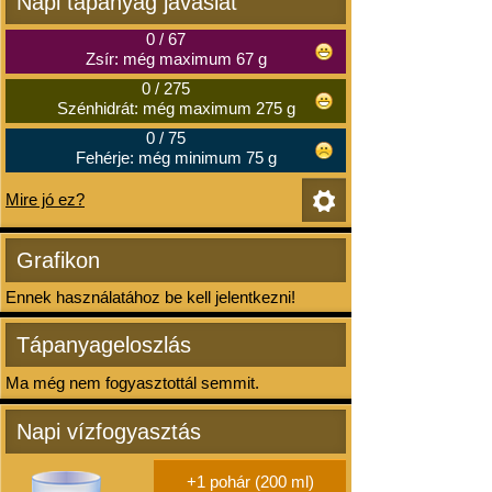
Napi tápanyag javaslat
0
/
67
Zsír: még maximum 67 g
0
/
275
Szénhidrát: még maximum 275 g
0
/
75
Fehérje: még minimum 75 g
Mire jó ez?
Grafikon
Ennek használatához be kell jelentkezni!
Tápanyageloszlás
Ma még nem fogyasztottál semmit.
Napi vízfogyasztás