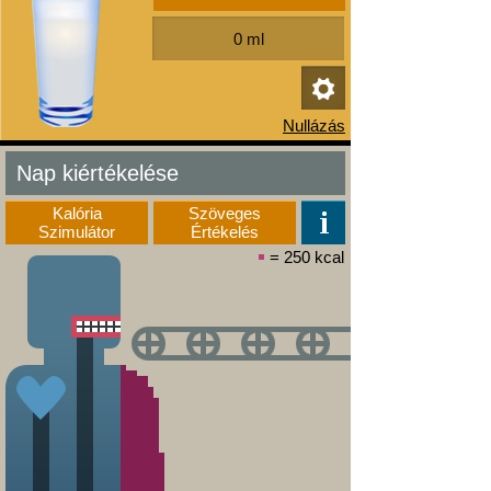
Nap kiértékelése
Kalória
Szöveges
Szimulátor
Értékelés