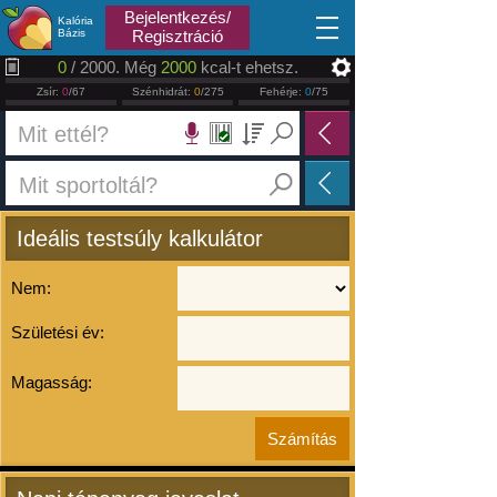
2026.08.08
Bejelentkezés/
Kalória
Bázis
Regisztráció
0
/ 2000. Még
2000
kcal-t ehetsz.
Zsír:
0
/67
Szénhidrát:
0
/275
Fehérje:
0
/75
Ideális testsúly kalkulátor
Nem:
Születési év:
Magasság: