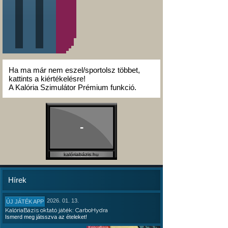
Ha ma már nem eszel/sportolsz többet,
kattints a kiértékelésre!
A Kalória Szimulátor Prémium funkció.
-
kalóriabázis.hu
Hírek
2026. 01. 13.
ÚJ JÁTÉK APP
KalóriaBázis oktató játék: CarboHydra
Ismerd meg játsszva az ételeket!