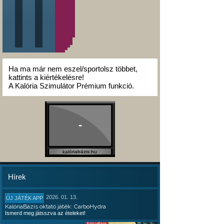
Ha ma már nem eszel/sportolsz többet,
kattints a kiértékelésre!
A Kalória Szimulátor Prémium funkció.
-
kalóriabázis.hu
Hírek
2026. 01. 13.
ÚJ JÁTÉK APP
KalóriaBázis oktató játék: CarboHydra
Ismerd meg játsszva az ételeket!