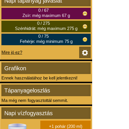
Napi tápanyag javaslat
0
/
67
Zsír: még maximum 67 g
0
/
275
Szénhidrát: még maximum 275 g
0
/
75
Fehérje: még minimum 75 g
Mire jó ez?
Grafikon
Ennek használatához be kell jelentkezni!
Tápanyageloszlás
Ma még nem fogyasztottál semmit.
Napi vízfogyasztás