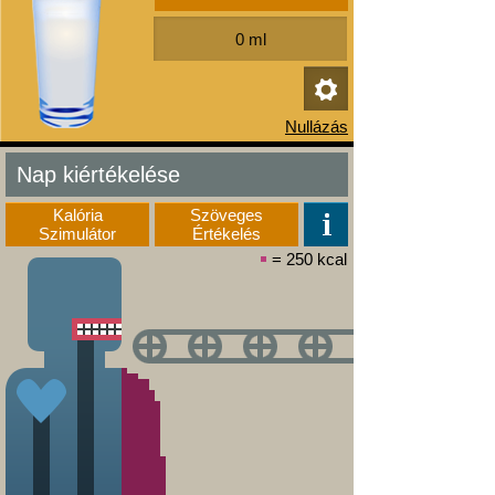
Nap kiértékelése
Kalória
Szöveges
Szimulátor
Értékelés