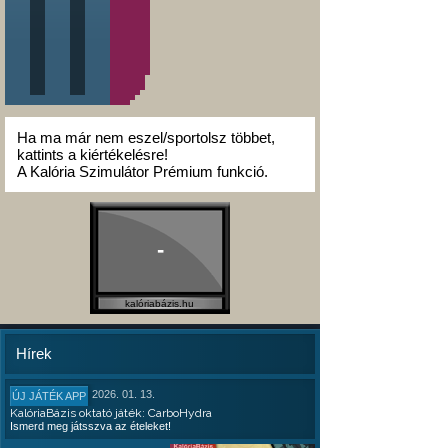
Ha ma már nem eszel/sportolsz többet,
kattints a kiértékelésre!
A Kalória Szimulátor Prémium funkció.
-
kalóriabázis.hu
Hírek
2026. 01. 13.
ÚJ JÁTÉK APP
KalóriaBázis oktató játék: CarboHydra
Ismerd meg játsszva az ételeket!