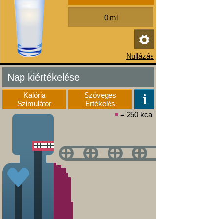
Nap kiértékelése
Kalória
Szöveges
Szimulátor
Értékelés