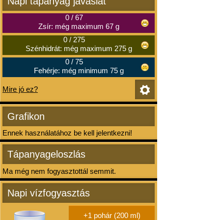
Napi tápanyag javaslat
0
/
67
Zsír: még maximum 67 g
0
/
275
Szénhidrát: még maximum 275 g
0
/
75
Fehérje: még minimum 75 g
Mire jó ez?
Grafikon
Ennek használatához be kell jelentkezni!
Tápanyageloszlás
Ma még nem fogyasztottál semmit.
Napi vízfogyasztás