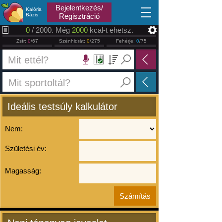
2026.08.08
Bejelentkezés/
Kalória
Bázis
Regisztráció
0
/ 2000. Még
2000
kcal-t ehetsz.
Zsír:
0
/67
Szénhidrát:
0
/275
Fehérje:
0
/75
Ideális testsúly kalkulátor
Nem:
Születési év:
Magasság: