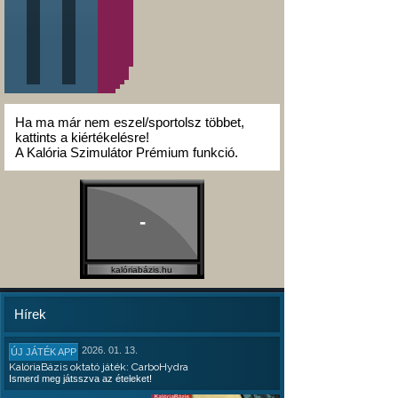
Ha ma már nem eszel/sportolsz többet,
kattints a kiértékelésre!
A Kalória Szimulátor Prémium funkció.
-
kalóriabázis.hu
Hírek
2026. 01. 13.
ÚJ JÁTÉK APP
KalóriaBázis oktató játék: CarboHydra
Ismerd meg játsszva az ételeket!