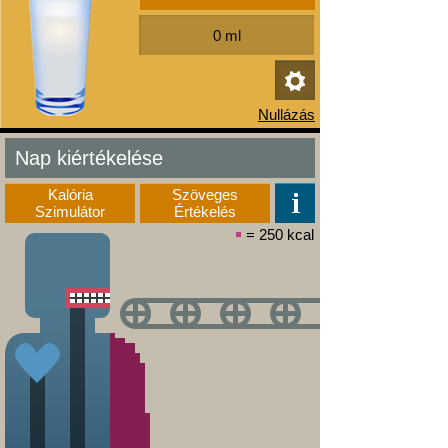
Nap kiértékelése
Kalória
Szöveges
Szimulátor
Értékelés