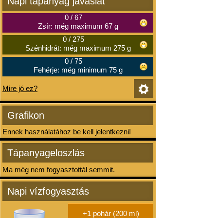
Napi tápanyag javaslat
0
/
67
Zsír: még maximum 67 g
0
/
275
Szénhidrát: még maximum 275 g
0
/
75
Fehérje: még minimum 75 g
Mire jó ez?
Grafikon
Ennek használatához be kell jelentkezni!
Tápanyageloszlás
Ma még nem fogyasztottál semmit.
Napi vízfogyasztás