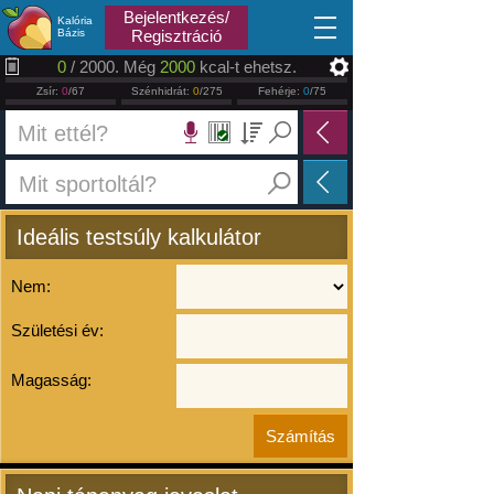
2026.08.06
Bejelentkezés/
Kalória
Bázis
Regisztráció
0
/ 2000. Még
2000
kcal-t ehetsz.
Zsír:
0
/67
Szénhidrát:
0
/275
Fehérje:
0
/75
Ideális testsúly kalkulátor
Nem:
Születési év:
Magasság: