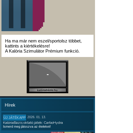
Ha ma már nem eszel/sportolsz többet,
kattints a kiértékelésre!
A Kalória Szimulátor Prémium funkció.
-
kalóriabázis.hu
Hírek
2026. 01. 13.
ÚJ JÁTÉK APP
KalóriaBázis oktató játék: CarboHydra
Ismerd meg játsszva az ételeket!