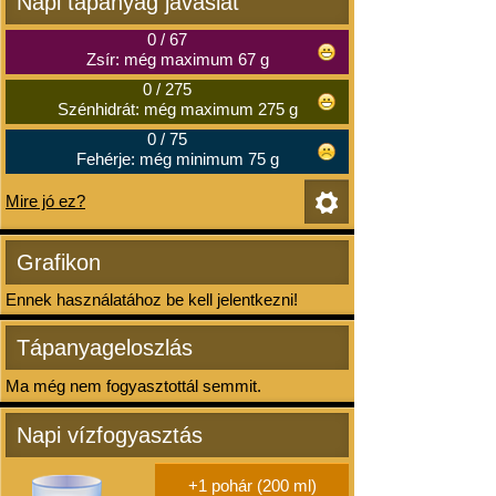
Napi tápanyag javaslat
0
/
67
Zsír: még maximum 67 g
0
/
275
Szénhidrát: még maximum 275 g
0
/
75
Fehérje: még minimum 75 g
Mire jó ez?
Grafikon
Ennek használatához be kell jelentkezni!
Tápanyageloszlás
Ma még nem fogyasztottál semmit.
Napi vízfogyasztás