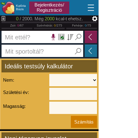
2026.08.08
Bejelentkezés/
Kalória
Bázis
Regisztráció
0
/ 2000. Még
2000
kcal-t ehetsz.
Zsír:
0
/67
Szénhidrát:
0
/275
Fehérje:
0
/75
Ideális testsúly kalkulátor
Nem:
Születési év:
Magasság: