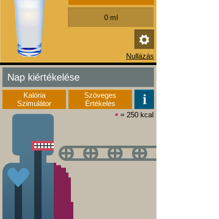
Nap kiértékelése
Kalória
Szöveges
Szimulátor
Értékelés