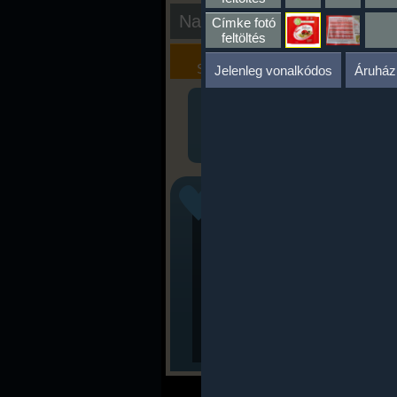
Nap kiértékelése
Címke fotó
feltöltés
Kalória
Szöveges
Szimulátor
Értékelés
Jelenleg vonalkódos
Áruház