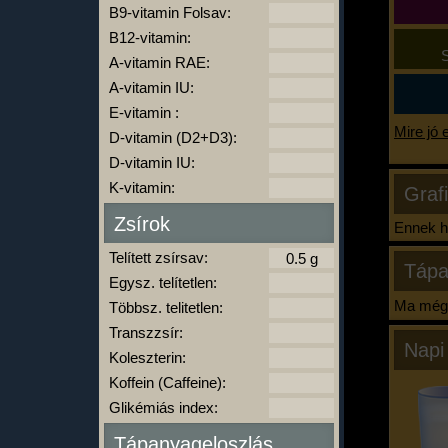
B9-vitamin Folsav:
B12-vitamin:
S
A-vitamin RAE:
A-vitamin IU:
E-vitamin :
Mire jó 
D-vitamin (D2+D3):
D-vitamin IU:
K-vitamin:
Graf
Zsírok
Ennek ha
Telített zsírsav:
Tápa
Egysz. telítetlen:
Ma még 
Többsz. telitetlen:
Transzzsír:
Napi
Koleszterin:
Koffein (Caffeine):
Glikémiás index:
Tápanyageloszlás