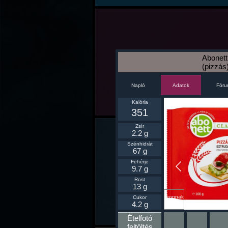
Abonett
(pizzás
Napló
Fór
Adatok
Kalória
351
Zsír
2.2 g
Szénhidrát
67 g
Fehérje
9.7 g
Rost
13 g
Ikonnak
Cukor
beállít
4.2 g
Ételfotó
feltöltés