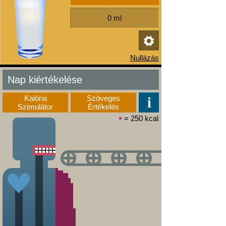
Nap kiértékelése
Kalória
Szöveges
Szimulátor
Értékelés