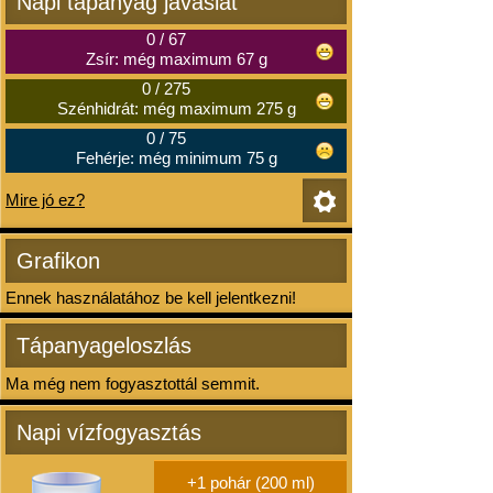
Napi tápanyag javaslat
0
/
67
Zsír: még maximum 67 g
0
/
275
Szénhidrát: még maximum 275 g
0
/
75
Fehérje: még minimum 75 g
Mire jó ez?
Grafikon
Ennek használatához be kell jelentkezni!
Tápanyageloszlás
Ma még nem fogyasztottál semmit.
Napi vízfogyasztás