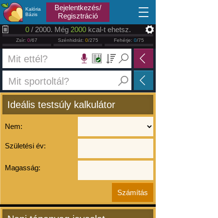
2026.08.09
Bejelentkezés/
Kalória
Bázis
Regisztráció
0
/ 2000. Még
2000
kcal-t ehetsz.
Zsír:
0
/67
Szénhidrát:
0
/275
Fehérje:
0
/75
Ideális testsúly kalkulátor
Nem:
Születési év:
Magasság: