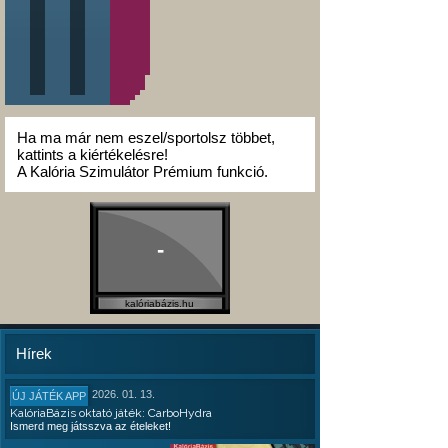
Ha ma már nem eszel/sportolsz többet,
kattints a kiértékelésre!
A Kalória Szimulátor Prémium funkció.
-
kalóriabázis.hu
Hírek
2026. 01. 13.
ÚJ JÁTÉK APP
KalóriaBázis oktató játék: CarboHydra
Ismerd meg játsszva az ételeket!