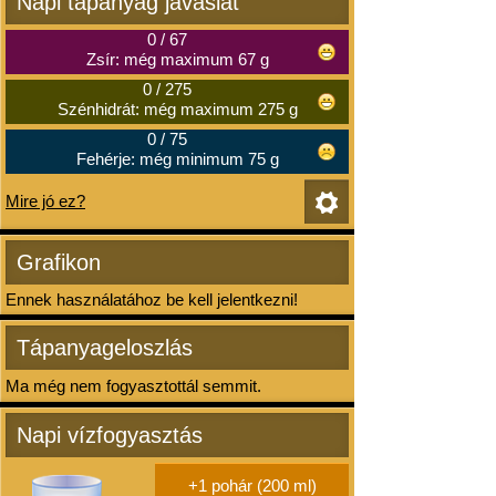
Napi tápanyag javaslat
0
/
67
Zsír: még maximum 67 g
0
/
275
Szénhidrát: még maximum 275 g
0
/
75
Fehérje: még minimum 75 g
Mire jó ez?
Grafikon
Ennek használatához be kell jelentkezni!
Tápanyageloszlás
Ma még nem fogyasztottál semmit.
Napi vízfogyasztás