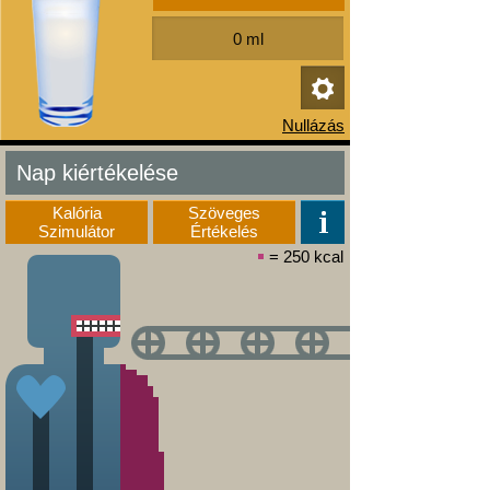
Nap kiértékelése
Kalória
Szöveges
Szimulátor
Értékelés