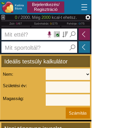
2026.08.06
Bejelentkezés/
Kalória
Bázis
Regisztráció
0
/ 2000. Még
2000
kcal-t ehetsz.
Zsír:
0
/67
Szénhidrát:
0
/275
Fehérje:
0
/75
Ideális testsúly kalkulátor
Nem:
Születési év:
Magasság: