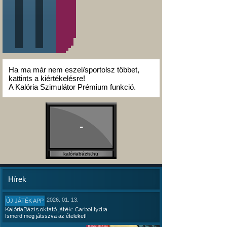
Ha ma már nem eszel/sportolsz többet,
kattints a kiértékelésre!
A Kalória Szimulátor Prémium funkció.
-
kalóriabázis.hu
Hírek
2026. 01. 13.
ÚJ JÁTÉK APP
KalóriaBázis oktató játék: CarboHydra
Ismerd meg játsszva az ételeket!