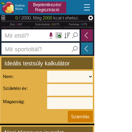
2026.08.08
Bejelentkezés/
Kalória
Bázis
Regisztráció
0
/ 2000. Még
2000
kcal-t ehetsz.
Zsír:
0
/67
Szénhidrát:
0
/275
Fehérje:
0
/75
Ideális testsúly kalkulátor
Nem:
Születési év:
Magasság: