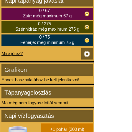
Napi tápanyag javaslat
0
/
67
Zsír: még maximum 67 g
0
/
275
Szénhidrát: még maximum 275 g
0
/
75
Fehérje: még minimum 75 g
Mire jó ez?
Grafikon
Ennek használatához be kell jelentkezni!
Tápanyageloszlás
Ma még nem fogyasztottál semmit.
Napi vízfogyasztás