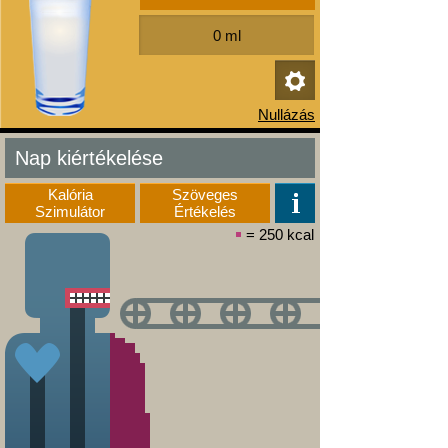
Nap kiértékelése
Kalória
Szöveges
Szimulátor
Értékelés