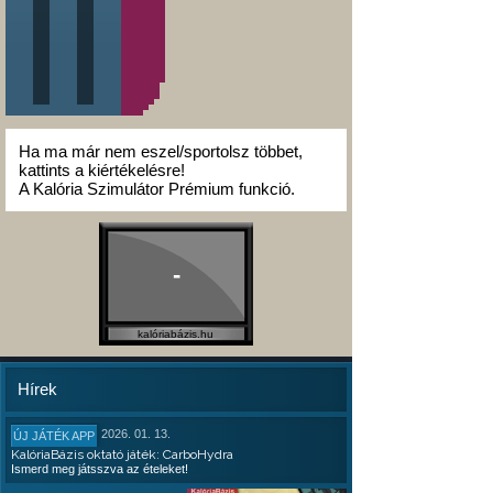
Ha ma már nem eszel/sportolsz többet,
kattints a kiértékelésre!
A Kalória Szimulátor Prémium funkció.
-
kalóriabázis.hu
Hírek
2026. 01. 13.
ÚJ JÁTÉK APP
KalóriaBázis oktató játék: CarboHydra
Ismerd meg játsszva az ételeket!