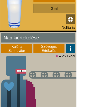
Nap kiértékelése
Kalória
Szöveges
Szimulátor
Értékelés