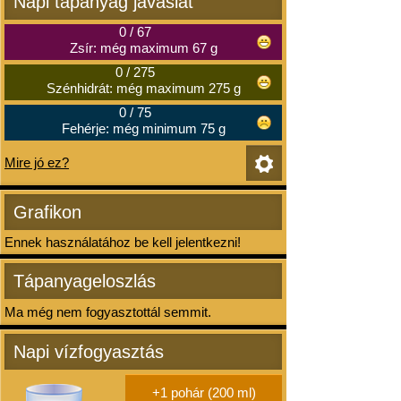
Napi tápanyag javaslat
0
/
67
Zsír: még maximum 67 g
0
/
275
Szénhidrát: még maximum 275 g
0
/
75
Fehérje: még minimum 75 g
Mire jó ez?
Grafikon
Ennek használatához be kell jelentkezni!
Tápanyageloszlás
Ma még nem fogyasztottál semmit.
Napi vízfogyasztás