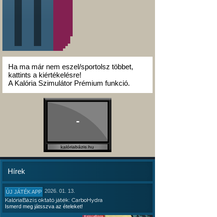
Ha ma már nem eszel/sportolsz többet,
kattints a kiértékelésre!
A Kalória Szimulátor Prémium funkció.
-
kalóriabázis.hu
Hírek
2026. 01. 13.
ÚJ JÁTÉK APP
KalóriaBázis oktató játék: CarboHydra
Ismerd meg játsszva az ételeket!