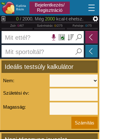
2026.08.08
Bejelentkezés/
Kalória
Bázis
Regisztráció
0
/ 2000. Még
2000
kcal-t ehetsz.
Zsír:
0
/67
Szénhidrát:
0
/275
Fehérje:
0
/75
Ideális testsúly kalkulátor
Nem:
Születési év:
Magasság: