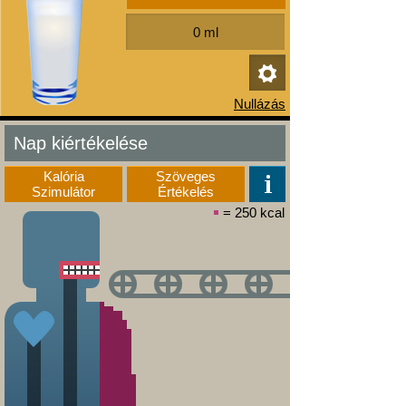
Nap kiértékelése
Kalória
Szöveges
Szimulátor
Értékelés