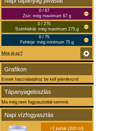
Napi tápanyag javaslat
0
/
67
Zsír: még maximum 67 g
0
/
275
Szénhidrát: még maximum 275 g
0
/
75
Fehérje: még minimum 75 g
Mire jó ez?
Grafikon
Ennek használatához be kell jelentkezni!
Tápanyageloszlás
Ma még nem fogyasztottál semmit.
Napi vízfogyasztás