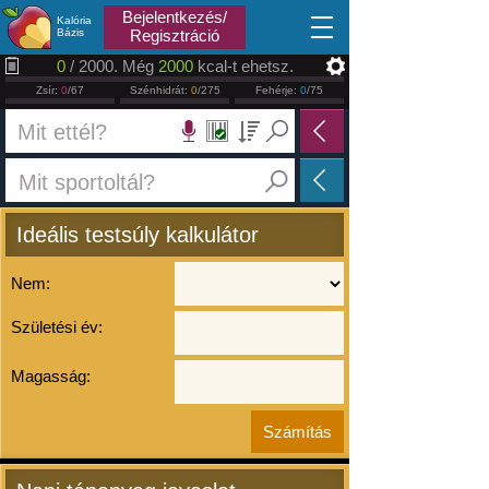
2026.08.07
Bejelentkezés/
Kalória
Bázis
Regisztráció
0
/ 2000. Még
2000
kcal-t ehetsz.
Zsír:
0
/67
Szénhidrát:
0
/275
Fehérje:
0
/75
Ideális testsúly kalkulátor
Nem:
Születési év:
Magasság: