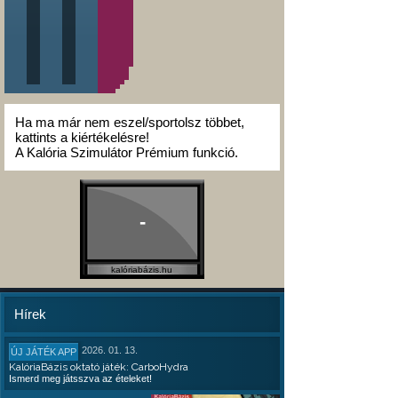
Ha ma már nem eszel/sportolsz többet,
kattints a kiértékelésre!
A Kalória Szimulátor Prémium funkció.
-
kalóriabázis.hu
Hírek
2026. 01. 13.
ÚJ JÁTÉK APP
KalóriaBázis oktató játék: CarboHydra
Ismerd meg játsszva az ételeket!