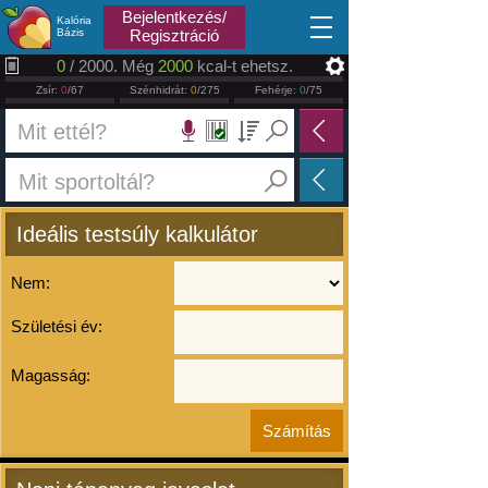
2026.08.07
Bejelentkezés/
Kalória
Bázis
Regisztráció
0
/ 2000. Még
2000
kcal-t ehetsz.
Zsír:
0
/67
Szénhidrát:
0
/275
Fehérje:
0
/75
Ideális testsúly kalkulátor
Nem:
Születési év:
Magasság: