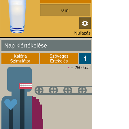
Nap kiértékelése
Kalória
Szöveges
Szimulátor
Értékelés