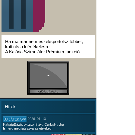
Ha ma már nem eszel/sportolsz többet,
kattints a kiértékelésre!
A Kalória Szimulátor Prémium funkció.
-
kalóriabázis.hu
Hírek
2026. 01. 13.
ÚJ JÁTÉK APP
KalóriaBázis oktató játék: CarboHydra
Ismerd meg játsszva az ételeket!