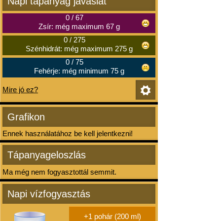
Napi tápanyag javaslat
0
/
67
Zsír: még maximum 67 g
0
/
275
Szénhidrát: még maximum 275 g
0
/
75
Fehérje: még minimum 75 g
Mire jó ez?
Grafikon
Ennek használatához be kell jelentkezni!
Tápanyageloszlás
Ma még nem fogyasztottál semmit.
Napi vízfogyasztás