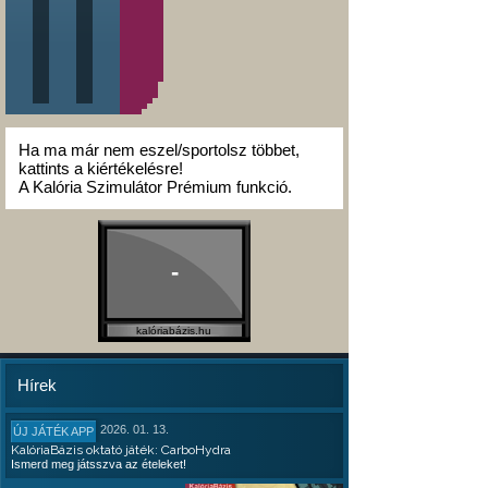
Ha ma már nem eszel/sportolsz többet,
kattints a kiértékelésre!
A Kalória Szimulátor Prémium funkció.
-
kalóriabázis.hu
Hírek
2026. 01. 13.
ÚJ JÁTÉK APP
KalóriaBázis oktató játék: CarboHydra
Ismerd meg játsszva az ételeket!