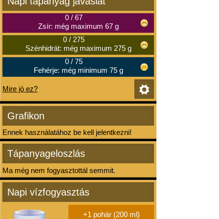
Napi tápanyag javaslat
0
/
67
Zsír: még maximum 67 g
0
/
275
Szénhidrát: még maximum 275 g
0
/
75
Fehérje: még minimum 75 g
Mire jó ez?
Grafikon
Ennek használatához be kell jelentkezni!
Tápanyageloszlás
Ma még nem fogyasztottál semmit.
Napi vízfogyasztás