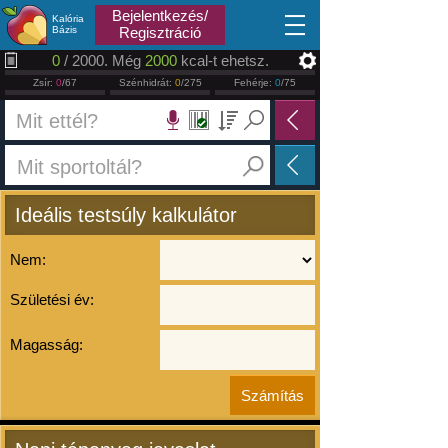
2026.08.07
Bejelentkezés/
Kalória
Bázis
Regisztráció
0
/ 2000. Még
2000
kcal-t ehetsz.
Zsír:
0
/67
Szénhidrát:
0
/275
Fehérje:
0
/75
Ideális testsúly kalkulátor
Nem:
Születési év:
Magasság: