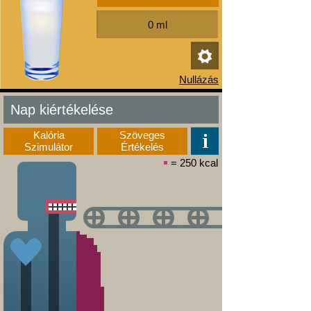
Nap kiértékelése
Kalória
Szöveges
Szimulátor
Értékelés