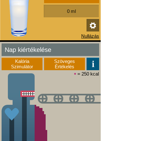
Nap kiértékelése
Kalória
Szöveges
Szimulátor
Értékelés