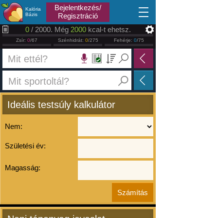
2026.08.08
Bejelentkezés/
Kalória
Bázis
Regisztráció
0
/ 2000. Még
2000
kcal-t ehetsz.
Zsír:
0
/67
Szénhidrát:
0
/275
Fehérje:
0
/75
Ideális testsúly kalkulátor
Nem:
Születési év:
Magasság: