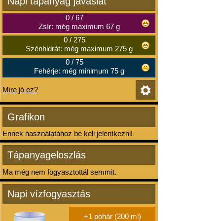
Napi tápanyag javaslat
0
/
67
Zsír: még maximum 67 g
0
/
275
Szénhidrát: még maximum 275 g
0
/
75
Fehérje: még minimum 75 g
Mire jó ez?
Grafikon
Ennek használatához be kell jelentkezni!
Tápanyageloszlás
Ma még nem fogyasztottál semmit.
Napi vízfogyasztás