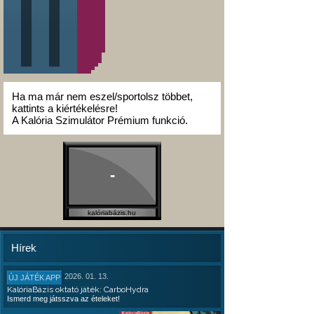
Ha ma már nem eszel/sportolsz többet,
kattints a kiértékelésre!
A Kalória Szimulátor Prémium funkció.
-
kalóriabázis.hu
Hírek
2026. 01. 13.
ÚJ JÁTÉK APP
KalóriaBázis oktató játék: CarboHydra
Ismerd meg játsszva az ételeket!