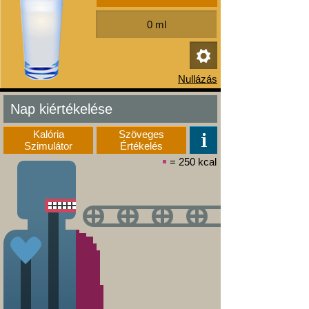
Nap kiértékelése
Kalória
Szöveges
Szimulátor
Értékelés