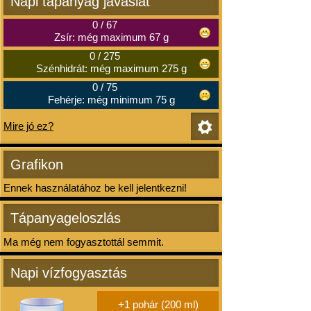
Napi tápanyag javaslat
0
/
67
Zsír: még maximum 67 g
0
/
275
Szénhidrát: még maximum 275 g
0
/
75
Fehérje: még minimum 75 g
Mire jó ez?
Grafikon
Ennek használatához be kell jelentkezni!
Tápanyageloszlás
Ma még nem fogyasztottál semmit.
Napi vízfogyasztás