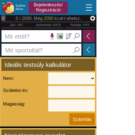
2026.08.06
Bejelentkezés/
Kalória
Bázis
Regisztráció
0
/ 2000. Még
2000
kcal-t ehetsz.
Zsír:
0
/67
Szénhidrát:
0
/275
Fehérje:
0
/75
Ideális testsúly kalkulátor
Nem:
Születési év:
Magasság: