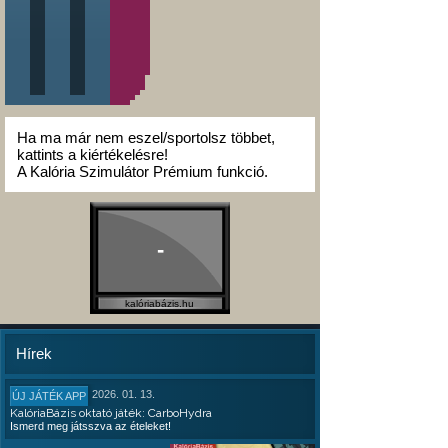
Ha ma már nem eszel/sportolsz többet,
kattints a kiértékelésre!
A Kalória Szimulátor Prémium funkció.
-
kalóriabázis.hu
Hírek
2026. 01. 13.
ÚJ JÁTÉK APP
KalóriaBázis oktató játék: CarboHydra
Ismerd meg játsszva az ételeket!